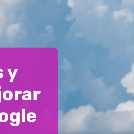
 y
jorar
oogle