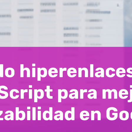
o hiperenlaces
Script para me
azabilidad en G