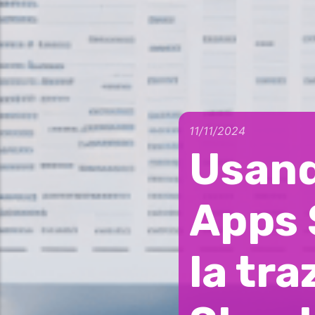
11/11/2024
Usand
Apps 
la tr