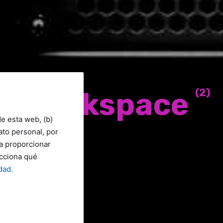
e Workspace
(2)
de esta web, (b)
dato personal, por
ra proporcionar
ecciona qué
dad.