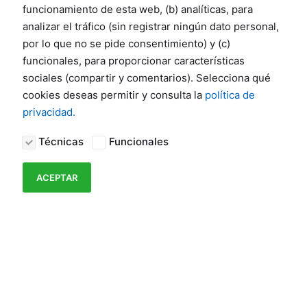
me voy a tomar un rico café de media tarde de
funcionamiento de esta web, (b) analíticas, para
domingo ☕ mientras trato de averiguar cómo
analizar el tráfico (sin registrar ningún dato personal,
demonios reactivo la aparentemente difunta
por lo que no se pide consentimiento) y (c)
funcionales, para proporcionar características
aceleración VAAPI en mi PC de escritorio con
sociales (compartir y comentarios). Selecciona qué
Manjaro Linux 🤬.
cookies deseas permitir y consulta la
política de
privacidad.
Técnicas
Funcionales
ACEPTAR
📌 M
ateriales utilizados: