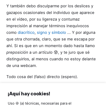
Y también debo disculparme por los deslices y
gazapos ocasionales del individuo que aparece
en el vídeo, por su ligereza y contumaz
imprecisión al manejar términos inequívocos
como
diacrítico
,
signo y símbolo
... Y por alguna
que otra chorrada, claro, que se me escapa por
ahí. Si es que en un momento dado hasta llamo
preposición
a un
artículo
😰, y te juro que sé
distinguirlos, al menos cuando no estoy delante
de una
webcam
.
Todo cosa del (falso) directo (espero).
Pero como dicen que es mejor pedir perdón que
¡Aquí hay cookies!
pedir permiso, te dejo ya con el vídeo, esperando
que lo encuentres entretenido a la par que útil, y
Uso 🍪 (a) técnicas, necesarias para el